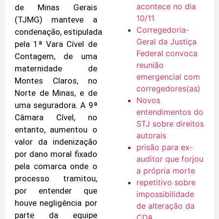
acontece no dia
de Minas Gerais
10/11
(TJMG) manteve a
Corregedoria-
condenação, estipulada
Geral da Justiça
pela 1ª Vara Cível de
Federal convoca
Contagem, de uma
reunião
maternidade de
emergencial com
Montes Claros, no
corregedores(as)
Norte de Minas, e de
Novos
uma seguradora. A 9ª
entendimentos do
Câmara Cível, no
STJ sobre direitos
entanto, aumentou o
autorais
valor da indenização
prisão para ex-
por dano moral fixado
auditor que forjou
pela comarca onde o
a própria morte
processo tramitou,
repetitivo sobre
por entender que
impossibilidade
houve negligência por
de alteração da
parte da equipe
CDA