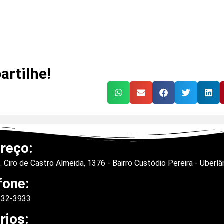
rtilhe!
reço:
. Ciro de Castro Almeida, 1376 - Bairro Custódio Pereira - Uberl
fone:
9132-3933
rios: