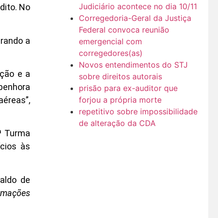
Judiciário acontece no dia 10/11
dito. No
Corregedoria-Geral da Justiça
Federal convoca reunião
erando a
emergencial com
corregedores(as)
Novos entendimentos do STJ
ução e a
sobre direitos autorais
 penhora
prisão para ex-auditor que
éreas”,
forjou a própria morte
repetitivo sobre impossibilidade
de alteração da CDA
3ª Turma
cios às
saldo de
rmações