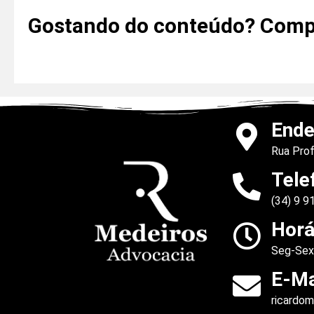
Gostando do conteúdo? Compa
Ende
Rua Prof
Tele
(34) 9 
Horá
Seg-Sext
E-Ma
ricardo