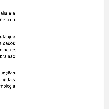
ália e a
s de uma
ista que
os casos
 e neste
obra não
ituações
que tais
nologia