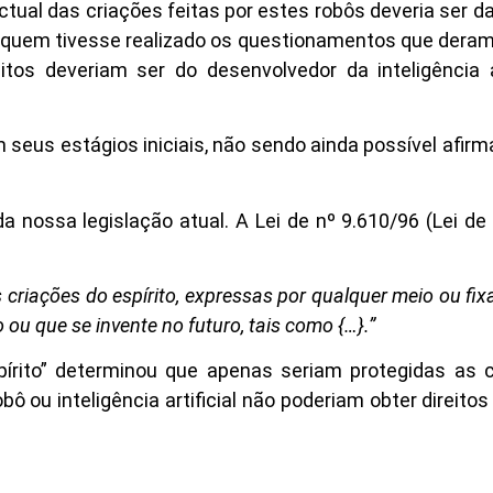
tual das criações feitas por estes robôs deveria ser da
ria quem tivesse realizado os questionamentos que deram 
itos deveriam ser do desenvolvedor da inteligência ar
 seus estágios iniciais, não sendo ainda possível afir
a nossa legislação atual. A Lei de nº 9.610/96 (Lei de 
s criações do espírito, expressas por qualquer meio ou fi
 ou que se invente no futuro, tais como {…}.”
pírito” determinou que apenas seriam protegidas as 
 ou inteligência artificial não poderiam obter direito