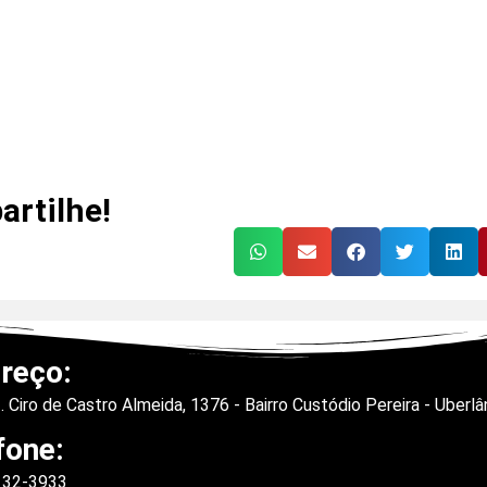
rtilhe!
reço:
. Ciro de Castro Almeida, 1376 - Bairro Custódio Pereira - Uberl
fone:
9132-3933